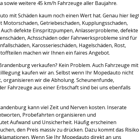
a sowie weitere 45 km/h Fahrzeuge aller Baujahre.
uto mit Schäden kaum noch einen Wert hat. Genau hier lieg
it Motorschaden, Getriebeschaden, Kupplungsschaden,
Auch defekte Einspritzpumpen, Anlasserprobleme, defekte
senschäden, Achsschäden oder Fahrwerksprobleme sind für
Unfallschäden, Karosserieschäden, Hagelschäden, Rost,
ffteilen machen wir Ihnen ein faires Angebot.
Brandenburg verkaufen? Kein Problem. Auch Fahrzeuge mit
lllegung kaufen wir an. Selbst wenn Ihr Mopedauto nicht
t, organisieren wir die Abholung. Scheunenfunde,
er Fahrzeuge aus einer Erbschaft sind bei uns ebenfalls
andenburg kann viel Zeit und Nerven kosten. Inserate
antworten, Probefahrten organisieren und
utet Aufwand und Unsicherheit. Häufig erscheinen
uchen, den Preis massiv zu drücken. Dazu kommt das Risik
klamationen. Wenn Sie Ihr Mopedauto direkt an uns