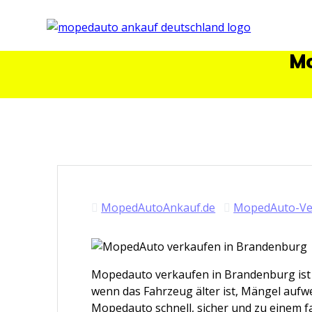
Skip
to
content
Mo
MopedAutoAnkauf.de
MopedAuto-Ver
Mopedauto verkaufen in Brandenburg ist f
wenn das Fahrzeug älter ist, Mängel aufwe
Mopedauto schnell, sicher und zu einem fa