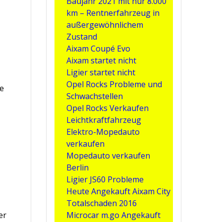
Baujahr 2021 mit nur 8.000
km – Rentnerfahrzeug in
außergewöhnlichem
Zustand
Aixam Coupé Evo
Aixam startet nicht
Ligier startet nicht
Opel Rocks Probleme und
ie
Schwachstellen
Opel Rocks Verkaufen
Leichtkraftfahrzeug
Elektro-Mopedauto
verkaufen
Mopedauto verkaufen
Berlin
Ligier JS60 Probleme
Heute Angekauft Aixam City
Totalschaden 2016
er
Microcar m.go Angekauft