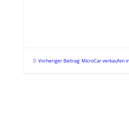
Beitragsnavigation
Vorheriger
Vorheriger Beitrag:
MicroCar verkaufen in
Beitrag: