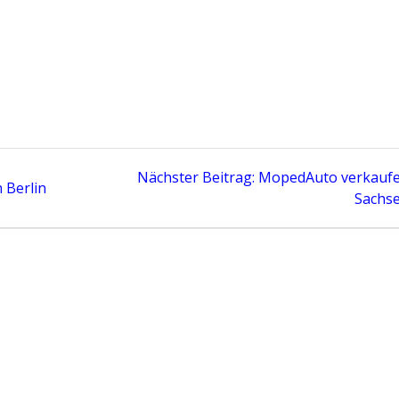
Next
Nächster Beitrag:
MopedAuto verkaufe
 Berlin
post:
Sachs