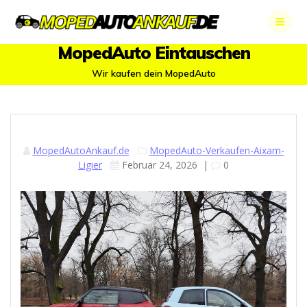
Skip
to
content
MopedAuto Eintauschen
Wir kaufen dein MopedAuto
MopedAutoAnkauf.de
MopedAuto-Verkaufen-Aixam-
Ligier
Februar 24, 2026
|
0