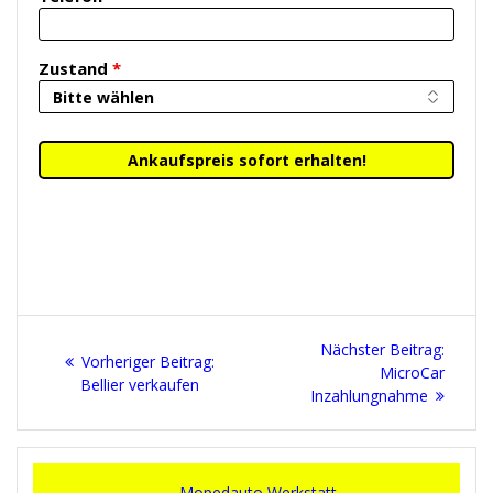
Zustand
*
Beitragsnavigation
Next
Nächster Beitrag:
Vorheriger
Vorheriger Beitrag:
post:
MicroCar
Beitrag:
Bellier verkaufen
Inzahlungnahme
Mopedauto Werkstatt