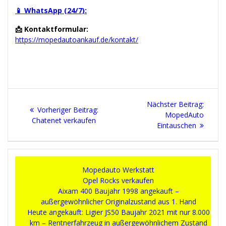
📱 WhatsApp (24/7):
📩 Kontaktformular:
https://mopedautoankauf.de/kontakt/
Beitragsnavigation
Next
Nächster Beitrag:
Vorheriger
Vorheriger Beitrag:
post:
MopedAuto
Beitrag:
Chatenet verkaufen
Eintauschen
Mopedauto Werkstatt
Opel Rocks verkaufen
Aixam 400 Baujahr 1998 angekauft –
außergewöhnlicher Originalzustand aus 1. Hand
Heute angekauft: Ligier JS50 Baujahr 2021 mit nur 8.000
km – Rentnerfahrzeug in außergewöhnlichem Zustand