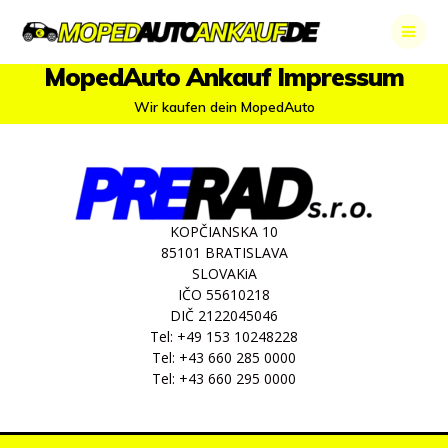
Skip
to
content
MopedAuto Ankauf Impressum
Wir kaufen dein MopedAuto
KOPČIANSKA 10
85101 BRATISLAVA
SLOVAKiA
IČO 55610218
DIČ 2122045046
Tel: +49 153 10248228
Tel: +43 660 285 0000
Tel: +43 660 295 0000